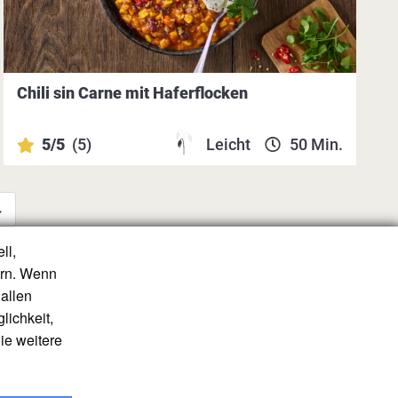
Chili sin Carne mit Haferflocken
5/5
(5)
Leicht
50 Min.
→
ll,
ern. Wenn
allen
lichkeit,
ie weitere