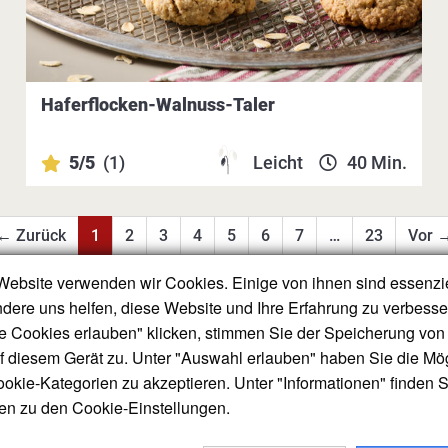
Haferflocken-Walnuss-Taler
5/5
(1)
Leicht
40 Min.
← Zurück
1
2
3
4
5
6
7
…
23
Vor 
Website verwenden wir Cookies. Einige von ihnen sind essenzie
dere uns helfen, diese Website und Ihre Erfahrung zu verbess
le Cookies erlauben" klicken, stimmen Sie der Speicherung von 
 diesem Gerät zu. Unter "Auswahl erlauben" haben Sie die Mög
 Getreide-, Mühlen- und
Impressum
okie-Kategorien zu akzeptieren. Unter "Informationen" finden S
haft VGMS e.V.
Datenschutz
nen zu den Cookie-Einstellungen.
e Kirchstraße 7A, 10117 Berlin
 3369 - 0