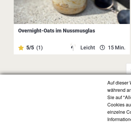
Overnight-Oats im Nussmusglas
5/5
(1)
Leicht
15 Min.
Auf dieser 
während an
Sie auf "Al
Cookies auf
Verband der
einzelne Co
Stärkewirtsc
Informatio
Neustädtisch
T: (030) 212